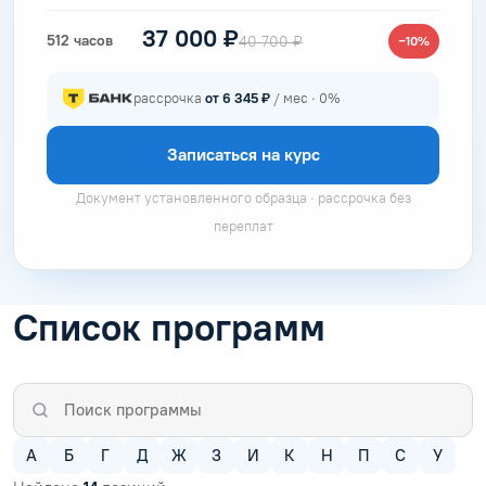
37 000 ₽
512 часов
40 700 ₽
−10%
рассрочка
от 6 345 ₽
/ мес · 0%
Записаться на курс
Документ установленного образца · рассрочка без
переплат
Список программ
А
Б
Г
Д
Ж
З
И
К
Н
П
С
У