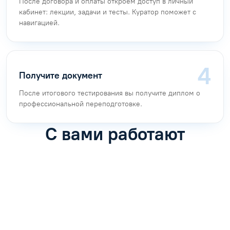
После договора и оплаты откроем доступ в личный
кабинет: лекции, задачи и тесты. Куратор поможет с
навигацией.
Получите документ
После итогового тестирования вы получите диплом о
профессиональной переподготовке.
С вами работают
Антон Насибулин
Марина Трофимова
Специалист по обучению
Специалист по обучению
С
Задать вопрос
Задать вопрос