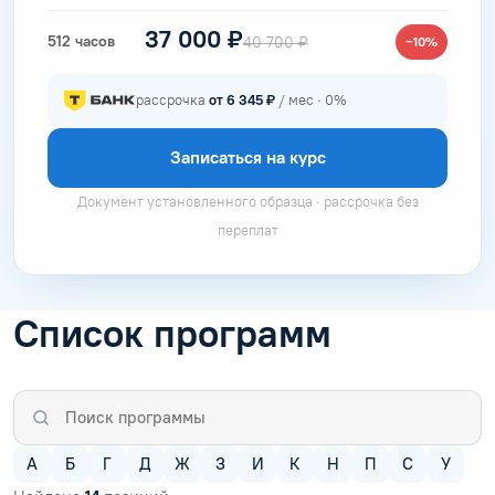
37 000 ₽
512 часов
40 700 ₽
−10%
рассрочка
от 6 345 ₽
/ мес · 0%
Записаться на курс
Документ установленного образца · рассрочка без
переплат
Список программ
А
Б
Г
Д
Ж
З
И
К
Н
П
С
У