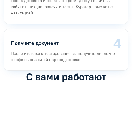
После договора и оплаты откроем доступ в личный
кабинет: лекции, задачи и тесты. Куратор поможет с
навигацией.
Получите документ
После итогового тестирования вы получите диплом о
профессиональной переподготовке.
С вами работают
Антон Насибулин
Марина Трофимова
Специалист по обучению
Специалист по обучению
С
Задать вопрос
Задать вопрос