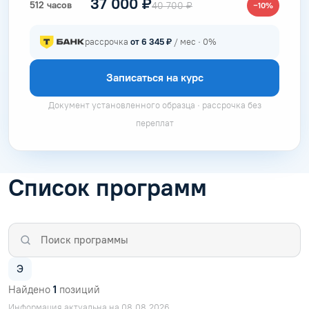
37 000 ₽
512 часов
40 700 ₽
−10%
рассрочка
от 6 345 ₽
/ мес · 0%
Записаться на курс
Документ установленного образца · рассрочка без
переплат
Список программ
Э
Найдено
1
позиций
Информация актуальна на 08.08.2026