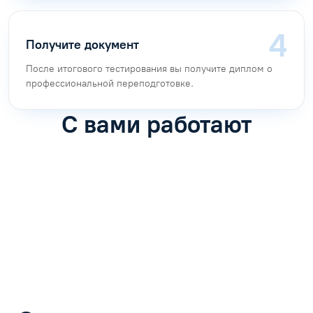
Получите документ
После итогового тестирования вы получите диплом о
профессиональной переподготовке.
С вами работают
Антон Насибулин
Марина Трофимова
Специалист по обучению
Специалист по обучению
С
Задать вопрос
Задать вопрос