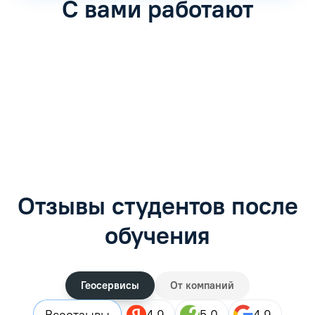
С вами работают
Антон Насибулин
Марина Трофимова
Специалист по обучению
Специалист по обучению
С
Задать вопрос
Задать вопрос
Отзывы студентов после
обучения
Геосервисы
От компаний
Все
отзывы
4.9
5.0
4.9