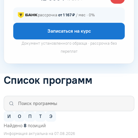
рассрочка
от 1 167 ₽
/ мес · 0%
Записаться на курс
Документ установленного образца · рассрочка без
переплат
Список программ
И
О
П
Т
Э
Найдено
8
позиций
Информация актуальна на 07.08.2026