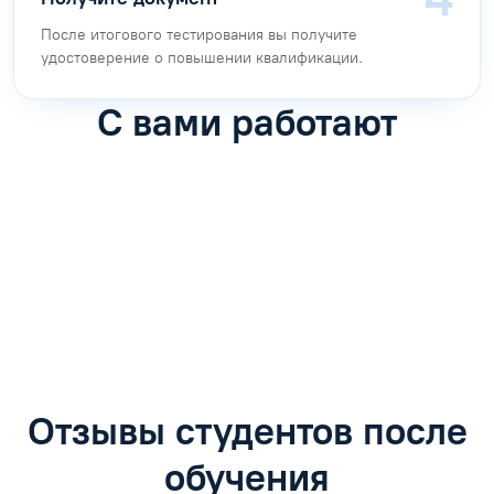
После итогового тестирования вы получите
удостоверение о повышении квалификации.
С вами работают
Антон Насибулин
Марина Трофимова
Специалист по обучению
Специалист по обучению
С
Задать вопрос
Задать вопрос
Отзывы студентов после
обучения