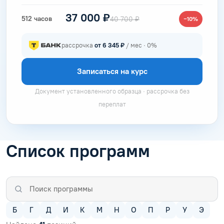
37 000 ₽
512 часов
40 700 ₽
−10%
рассрочка
от 6 345 ₽
/ мес · 0%
Записаться на курс
Документ установленного образца · рассрочка без
переплат
Список программ
Б
Г
Д
И
К
М
Н
О
П
Р
У
Э