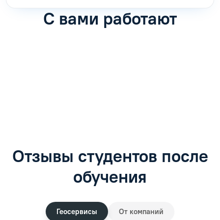
С вами работают
Антон Насибулин
Марина Трофимова
Специалист по обучению
Специалист по обучению
С
Задать вопрос
Задать вопрос
Отзывы студентов после
обучения
Геосервисы
От компаний