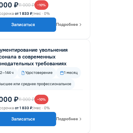
 000 ₽
11 000 ₽
−10%
ссрочка
от 1 833 ₽
/мес · 0%
Записаться
Подробнее
ументирование увольнения
сонала в современных
онодательных требованиях
72–144 ч
Удостоверение
1 месяц
Высшее или среднее профессиональное
 000 ₽
11 000 ₽
−10%
ссрочка
от 1 833 ₽
/мес · 0%
Записаться
Подробнее