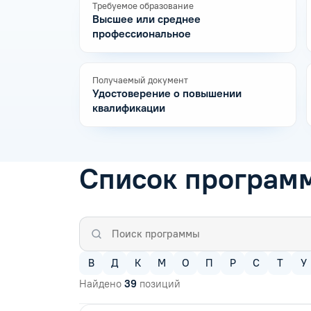
Требуемое образование
Высшее или среднее
профессиональное
Получаемый документ
Удостоверение о повышении
квалификации
Список програм
В
Д
К
М
О
П
Р
С
Т
У
Найдено
39
позиций