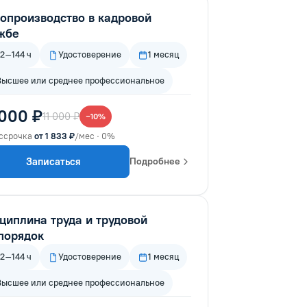
опроизводство в кадровой
жбе
72–144 ч
Удостоверение
1 месяц
Высшее или среднее профессиональное
 000 ₽
11 000 ₽
−10%
ссрочка
от 1 833 ₽
/мес · 0%
Записаться
Подробнее
циплина труда и трудовой
порядок
72–144 ч
Удостоверение
1 месяц
Высшее или среднее профессиональное