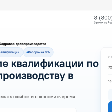
8 (800
Звонок по Ро
Кадровое делопроизводство
квалификации
Рассрочка 0%
С
е квалификации по
72
производству в
14
ежать ошибок и сэкономить время