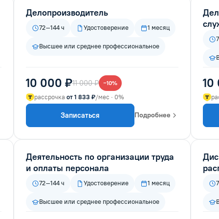
Делопроизводитель
Дел
слу
72–144 ч
Удостоверение
1 месяц
Высшее или среднее профессиональное
10 000 ₽
10
11 000 ₽
−10%
рассрочка
от 1 833 ₽
/мес · 0%
ра
Записаться
Подробнее
Деятельность по организации труда
Дис
и оплаты персонала
рас
72–144 ч
Удостоверение
1 месяц
Высшее или среднее профессиональное