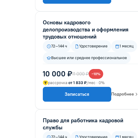
Основы кадрового
делопроизводства и оформления
трудовых отношений
72–144 ч
Удостоверение
1 месяц
Высшее или среднее профессиональное
10 000 ₽
11 000 ₽
−10%
рассрочка
от 1 833 ₽
/мес · 0%
Записаться
Подробнее
Право для работника кадровой
службы
72–144 ч
Удостоверение
1 месяц