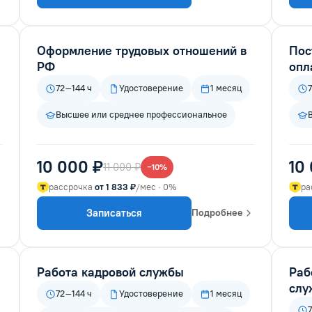
Оформление трудовых отношений в
Пос
РФ
опл
72–144 ч
Удостоверение
1 месяц
Высшее или среднее профессиональное
10 000 ₽
10
11 000 ₽
−10%
рассрочка
от 1 833 ₽
/мес · 0%
ра
Записаться
Подробнее
Работа кадровой службы
Раб
слу
72–144 ч
Удостоверение
1 месяц