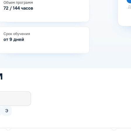
Объем программ
Д
72 / 144 часов
Срок обучения
от 9 дней
м
Э