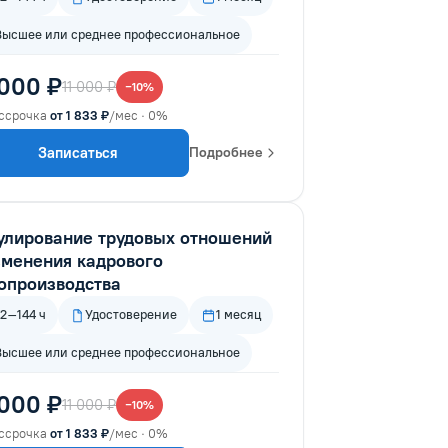
Высшее или среднее профессиональное
 000 ₽
11 000 ₽
−10%
ссрочка
от 1 833 ₽
/мес · 0%
Записаться
Подробнее
улирование трудовых отношений
зменения кадрового
опроизводства
72–144 ч
Удостоверение
1 месяц
Высшее или среднее профессиональное
 000 ₽
11 000 ₽
−10%
ссрочка
от 1 833 ₽
/мес · 0%