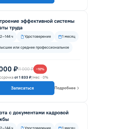
троение эффективной системы
аты труда
72–144 ч
Удостоверение
1 месяц
Высшее или среднее профессиональное
 000 ₽
11 000 ₽
−10%
ссрочка
от 1 833 ₽
/мес · 0%
Записаться
Подробнее
ота с документами кадровой
жбы
72–144 ч
Удостоверение
1 месяц