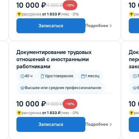
10 000 ₽
10
11 000 ₽
−10%
рассрочка
от 1 833 ₽
/мес · 0%
ра
Записаться
Подробнее
Документирование трудовых
Док
отношений с иностранными
пер
работниками
зак
40 ч
Удостоверение
1 месяц
Высшее или среднее профессиональное
10 000 ₽
10
11 000 ₽
−10%
рассрочка
от 1 833 ₽
/мес · 0%
ра
Записаться
Подробнее