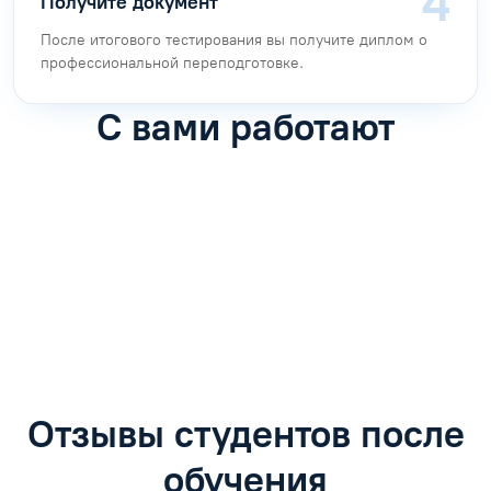
Получите документ
После итогового тестирования вы получите диплом о
профессиональной переподготовке.
С вами работают
Антон Насибулин
Марина Трофимова
Специалист по обучению
Специалист по обучению
С
Задать вопрос
Задать вопрос
Отзывы студентов после
обучения