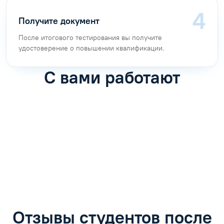
Получите документ
После итогового тестирования вы получите
удостоверение о повышении квалификации.
С вами работают
Антон Насибулин
Марина Трофимова
Специалист по обучению
Специалист по обучению
С
Задать вопрос
Задать вопрос
Отзывы студентов после