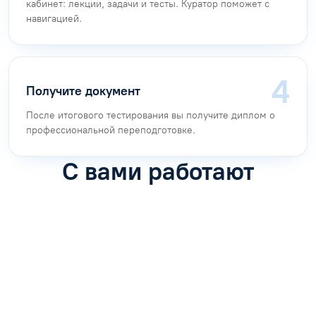
кабинет: лекции, задачи и тесты. Куратор поможет с
навигацией.
Получите документ
После итогового тестирования вы получите диплом о
профессиональной переподготовке.
С вами работают
Антон Насибулин
Марина Трофимова
Специалист по обучению
Специалист по обучению
С
Задать вопрос
Задать вопрос