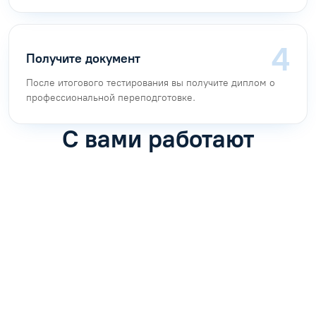
Получите документ
После итогового тестирования вы получите диплом о
профессиональной переподготовке.
С вами работают
Антон Насибулин
Марина Трофимова
Специалист по обучению
Специалист по обучению
С
Задать вопрос
Задать вопрос