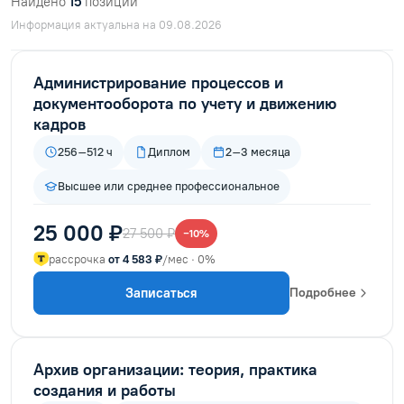
Найдено
15
позиций
Информация актуальна на 09.08.2026
Администрирование процессов и
документооборота по учету и движению
кадров
256–512 ч
Диплом
2–3 месяца
Высшее или среднее профессиональное
25 000 ₽
27 500 ₽
−10%
рассрочка
от 4 583 ₽
/мес · 0%
Записаться
Подробнее
Архив организации: теория, практика
создания и работы