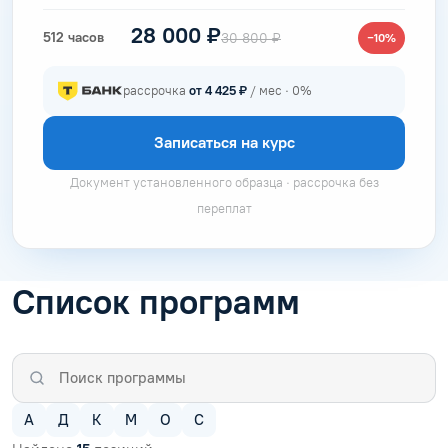
28 000 ₽
512 часов
30 800 ₽
−10%
рассрочка
от 4 425 ₽
/ мес · 0%
Записаться на курс
Документ установленного образца · рассрочка без
переплат
Список программ
А
Д
К
М
О
С