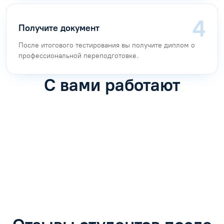
Получите документ
После итогового тестирования вы получите диплом о
профессиональной переподготовке.
С вами работают
Антон Насибулин
Марина Трофимова
Специалист по обучению
Специалист по обучению
С
Задать вопрос
Задать вопрос