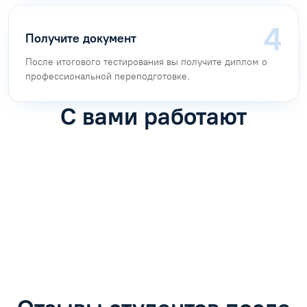
Получите документ
После итогового тестирования вы получите диплом о
профессиональной переподготовке.
С вами работают
Антон Насибулин
Марина Трофимова
Специалист по обучению
Специалист по обучению
С
Задать вопрос
Задать вопрос