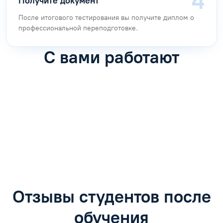
Получите документ
После итогового тестирования вы получите диплом о
профессиональной переподготовке.
С вами работают
Антон Насибулин
Марина Трофимова
Специалист по обучению
Специалист по обучению
С
Задать вопрос
Задать вопрос
Отзывы студентов после
обучения