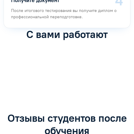
Получите документ
После итогового тестирования вы получите диплом о
профессиональной переподготовке.
С вами работают
Антон Насибулин
Марина Трофимова
Специалист по обучению
Специалист по обучению
С
Задать вопрос
Задать вопрос
Отзывы студентов после
обучения