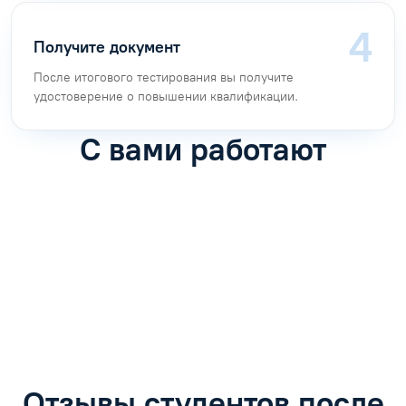
Получите документ
После итогового тестирования вы получите
удостоверение о повышении квалификации.
С вами работают
Антон Насибулин
Марина Трофимова
Специалист по обучению
Специалист по обучению
С
Задать вопрос
Задать вопрос
Отзывы студентов после