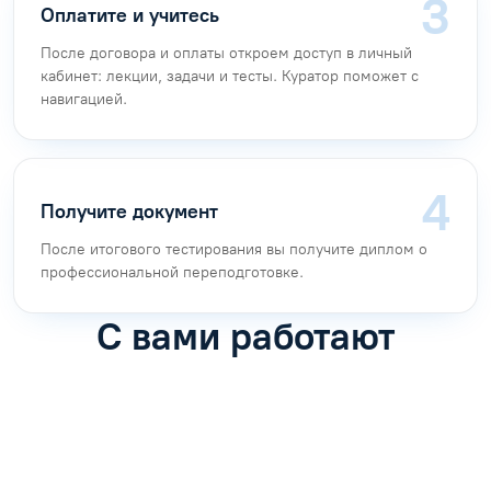
Оплатите и учитесь
После договора и оплаты откроем доступ в личный
кабинет: лекции, задачи и тесты. Куратор поможет с
навигацией.
Получите документ
После итогового тестирования вы получите диплом о
профессиональной переподготовке.
С вами работают
Антон Насибулин
Марина Трофимова
Специалист по обучению
Специалист по обучению
С
Задать вопрос
Задать вопрос