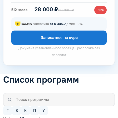
28 000 ₽
512 часов
30 800 ₽
−10%
рассрочка
от 6 345 ₽
/ мес · 0%
Записаться на курс
Документ установленного образца · рассрочка без
переплат
Список программ
Г
З
К
П
У