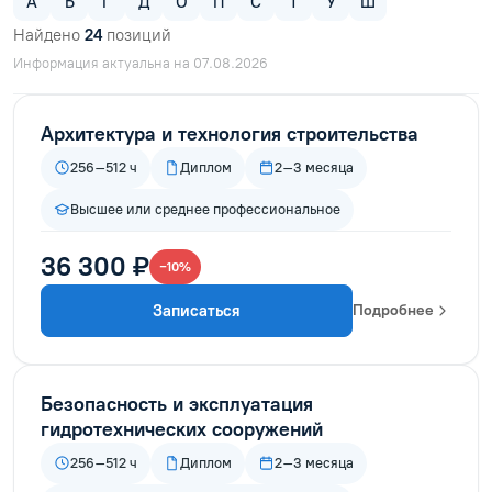
А
Б
Г
Д
О
П
С
Т
У
Ш
Найдено
24
позиций
Информация актуальна на 07.08.2026
Архитектура и технология строительства
256–512 ч
Диплом
2–3 месяца
Высшее или среднее профессиональное
36 300 ₽
−10%
Записаться
Подробнее
Безопасность и эксплуатация
гидротехнических сооружений
256–512 ч
Диплом
2–3 месяца