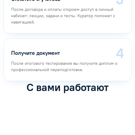
После договора и оплаты откроем доступ в личный
кабинет: лекции, задачи и тесты. Куратор поможет с
навигацией.
Получите документ
После итогового тестирования вы получите диплом о
профессиональной переподготовке.
С вами работают
Антон Насибулин
Марина Трофимова
Специалист по обучению
Специалист по обучению
С
Задать вопрос
Задать вопрос