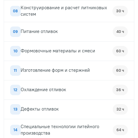
Конструирование и расчет литниковых
08
30 ч
систем
Питание отливок
09
40 ч
Формовочные материалы и смеси
10
60 ч
Изготовление форм и стержней
11
60 ч
Охлаждение отливок
12
36 ч
Дефекты отливок
13
32 ч
Специальные технологии литейного
14
64 ч
производства