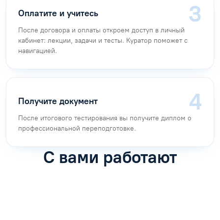
Оплатите и учитесь
После договора и оплаты откроем доступ в личный
кабинет: лекции, задачи и тесты. Куратор поможет с
навигацией.
Получите документ
После итогового тестирования вы получите диплом о
профессиональной переподготовке.
С вами работают
Антон Насибулин
Марина Трофимова
Специалист по обучению
Специалист по обучению
С