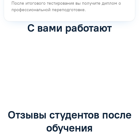
После итогового тестирования вы получите диплом о
профессиональной переподготовке.
С вами работают
Антон Насибулин
Марина Трофимова
Специалист по обучению
Специалист по обучению
С
Задать вопрос
Задать вопрос
Отзывы студентов после
обучения