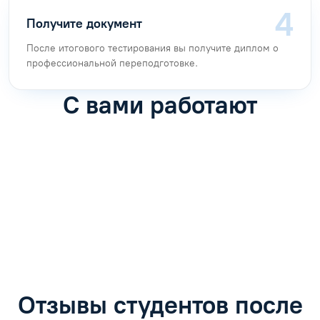
Получите документ
После итогового тестирования вы получите диплом о
профессиональной переподготовке.
С вами работают
Антон Насибулин
Марина Трофимова
Специалист по обучению
Специалист по обучению
С
Задать вопрос
Задать вопрос
Отзывы студентов после