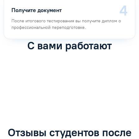
Получите документ
После итогового тестирования вы получите диплом о
профессиональной переподготовке.
С вами работают
Антон Насибулин
Марина Трофимова
Специалист по обучению
Специалист по обучению
С
Задать вопрос
Задать вопрос
Отзывы студентов после