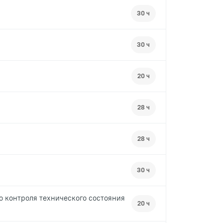
30 ч
30 ч
20 ч
28 ч
28 ч
30 ч
о контроля технического состояния
20 ч