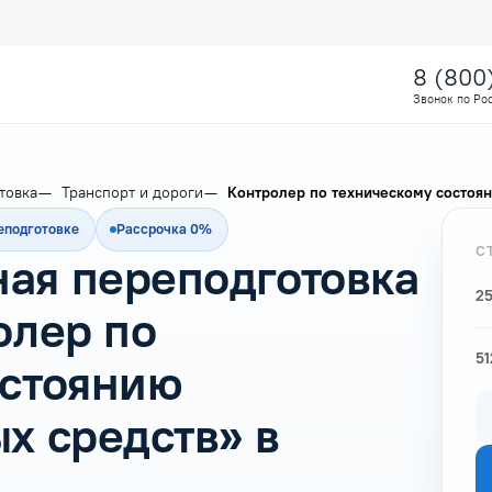
8 (800
Звонок по Ро
товка
Транспорт и дороги
Контролер по техническому состоян
еподготовке
Рассрочка 0%
С
ая переподготовка
25
олер по
51
остоянию
х средств» в