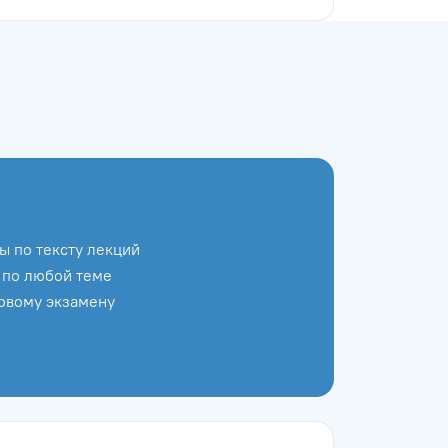
ы по тексту лекций
 по любой теме
говому экзамену