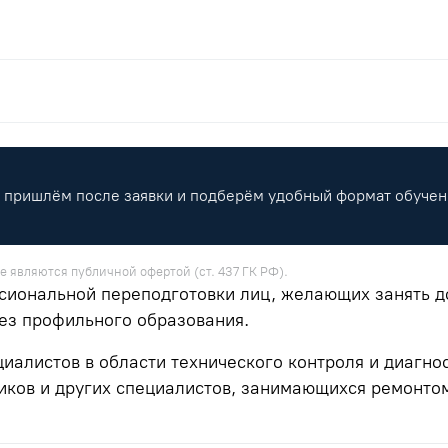
пришлём после заявки и подберём удобный формат обучен
е являются публичной офертой (ст. 437 ГК РФ).
иональной переподготовки лиц, желающих занять д
ез профильного образования.
циалистов в области технического контроля и диагно
иков и других специалистов, занимающихся ремонто