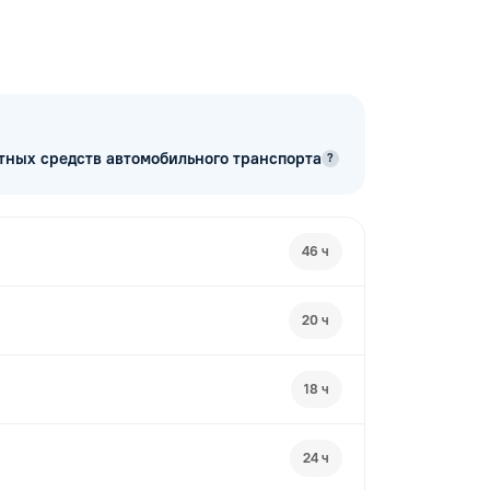
тных средств автомобильного транспорта
?
46 ч
20 ч
18 ч
24 ч