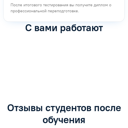
После итогового тестирования вы получите диплом о
профессиональной переподготовке.
С вами работают
Антон Насибулин
Марина Трофимова
Специалист по обучению
Специалист по обучению
С
Задать вопрос
Задать вопрос
Отзывы студентов после
обучения