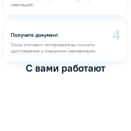
навигацией.
Получите документ
После итогового тестирования вы получите
удостоверение о повышении квалификации.
С вами работают
Антон Насибулин
Марина Трофимова
Специалист по обучению
Специалист по обучению
С
Задать вопрос
Задать вопрос