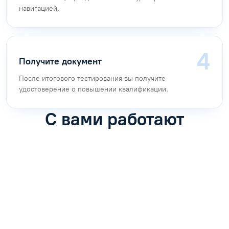
навигацией.
Получите документ
После итогового тестирования вы получите
удостоверение о повышении квалификации.
С вами работают
Антон Насибулин
Марина Трофимова
Специалист по обучению
Специалист по обучению
С
Задать вопрос
Задать вопрос