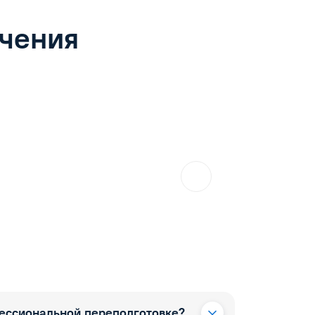
учения
фессиональной переподготовке?