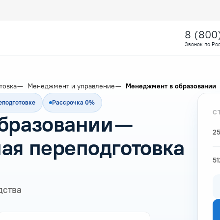
8 (800
Звонок по Ро
товка
Менеджмент и управление
Менеджмент в образовании
еподготовке
Рассрочка 0%
С
бразовании —
25
ая переподготовка
51
дства