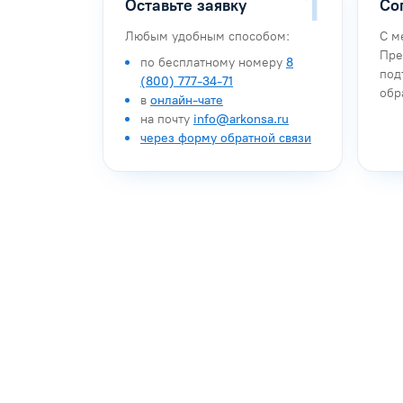
Оставьте заявку
Со
Любым удобным способом:
С м
Пре
по бесплатному номеру
8
под
(800) 777-34-71
обр
в
онлайн-чате
на почту
info@arkonsa.ru
через форму обратной связи
Антон Насибулин
Марина Тро
Специалист по обучению
Специалист по 
Задать вопрос
Задать воп