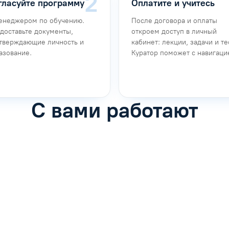
гласуйте программу
Оплатите и учитесь
енеджером по обучению.
После договора и оплаты
доставьте документы,
откроем доступ в личный
тверждающие личность и
кабинет: лекции, задачи и те
азование.
Куратор поможет с навигаци
С вами работают
фимова
Анна Иванова
обучению
Специалист по обучению
рос
Задать вопрос