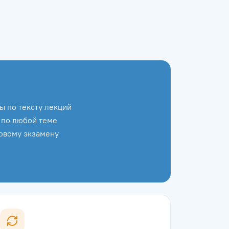
ы по тексту лекций
 по любой теме
говому экзамену