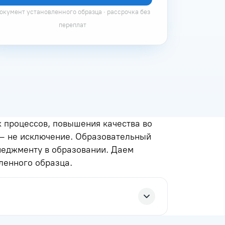
окумент установленного образца · рассрочка без
переплат
 процессов, повышения качества во
– не исключение. Образовательный
неджменту в образовании. Даем
ленного образца.