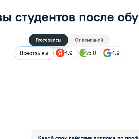
ы студентов после об
Геосервисы
От компаний
Все
отзывы
4.9
5.0
4.9
Какой срок действия диплома по про