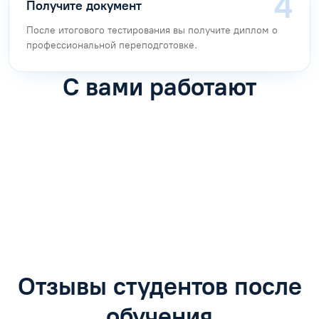
Получите документ
После итогового тестирования вы получите диплом о
профессиональной переподготовке.
С вами работают
Антон Насибулин
Марина Трофимова
Специалист по обучению
Специалист по обучению
С
Задать вопрос
Задать вопрос
Отзывы студентов после
обучения