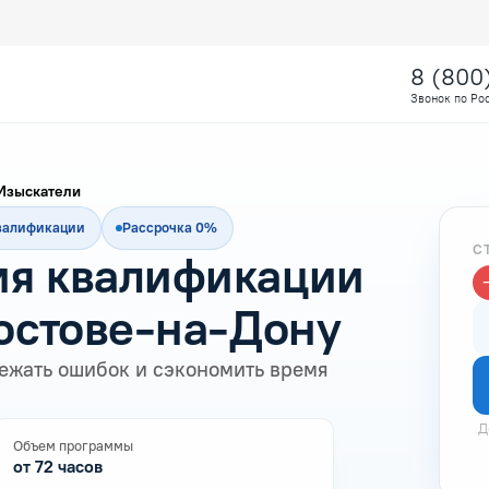
8 (800
Звонок по Ро
Изыскатели
квалификации
Рассрочка 0%
С
я квалификации
Ростове-на-Дону
ежать ошибок и сэкономить время
Д
Объем программы
от 72 часов