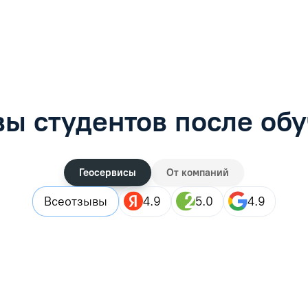
рос
Задать вопрос
ы студентов после об
Геосервисы
От компаний
Все
отзывы
4.9
5.0
4.9