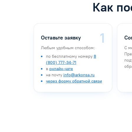
Как по
Оставьте заявку
Со
Любым удобным способом:
С м
Пре
по бесплатному номеру
8
под
(800) 777-34-71
обр
в
онлайн-чате
на почту
info@arkonsa.ru
через форму обратной связи
Антон Насибулин
Марина Тро
Специалист по обучению
Специалист по 