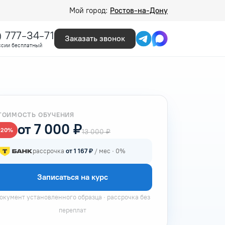
Мой город:
Ростов-на-Дону
) 777-34-71
Заказать звонок
ссии бесплатный
ТОИМОСТЬ ОБУЧЕНИЯ
от 7 000 ₽
−20%
13 000 ₽
рассрочка
от 1 167 ₽
/ мес · 0%
Записаться на курс
окумент установленного образца · рассрочка без
переплат