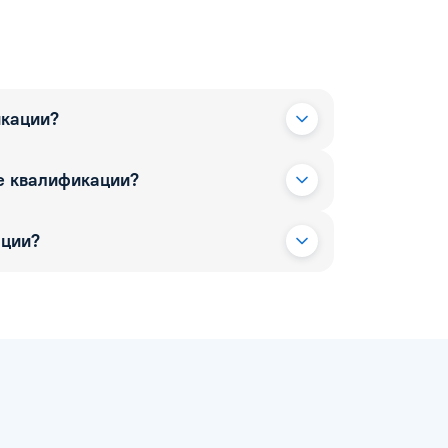
икации?
е квалификации?
ации?