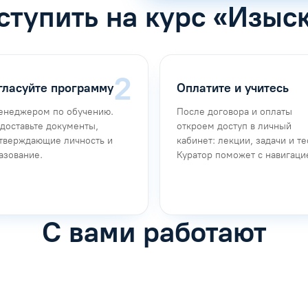
ступить на курс «Изыс
гласуйте программу
Оплатите и учитесь
енеджером по обучению.
После договора и оплаты
доставьте документы,
откроем доступ в личный
тверждающие личность и
кабинет: лекции, задачи и те
азование.
Куратор поможет с навигаци
С вами работают
фимова
Анна Иванова
обучению
Специалист по обучению