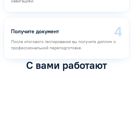
навигацией.
Получите документ
После итогового тестирования вы получите диплом о
профессиональной переподготовке.
С вами работают
Антон Насибулин
Марина Трофимова
Специалист по обучению
Специалист по обучению
С
Задать вопрос
Задать вопрос