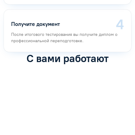
Получите документ
После итогового тестирования вы получите диплом о
профессиональной переподготовке.
С вами работают
Антон Насибулин
Марина Трофимова
Специалист по обучению
Специалист по обучению
С
Задать вопрос
Задать вопрос