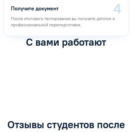
Получите документ
После итогового тестирования вы получите диплом о
профессиональной переподготовке.
С вами работают
Антон Насибулин
Марина Трофимова
Специалист по обучению
Специалист по обучению
С
Задать вопрос
Задать вопрос
Отзывы студентов после