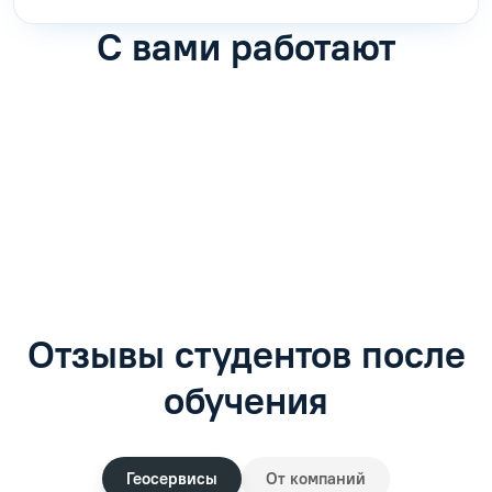
С вами работают
Антон Насибулин
Марина Трофимова
Специалист по обучению
Специалист по обучению
С
Задать вопрос
Задать вопрос
Отзывы студентов после
обучения
Геосервисы
От компаний