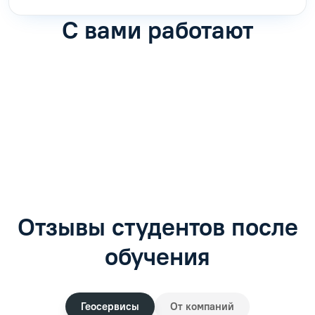
С вами работают
Антон Насибулин
Марина Трофимова
Специалист по обучению
Специалист по обучению
С
Задать вопрос
Задать вопрос
Отзывы студентов после
обучения
Геосервисы
От компаний