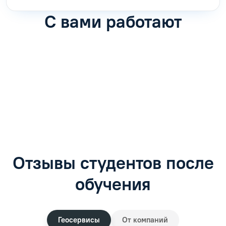
С вами работают
Антон Насибулин
Марина Трофимова
Специалист по обучению
Специалист по обучению
С
Задать вопрос
Задать вопрос
Отзывы студентов после
обучения
Геосервисы
От компаний