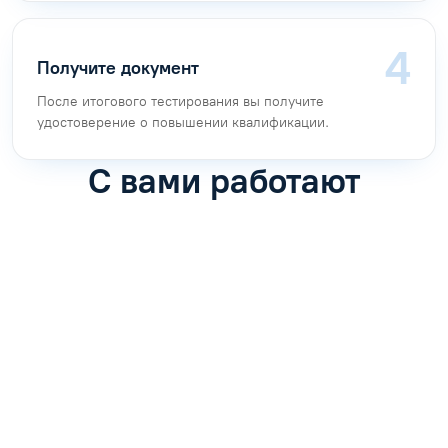
Получите документ
После итогового тестирования вы получите
удостоверение о повышении квалификации.
С вами работают
Антон Насибулин
Марина Трофимова
Специалист по обучению
Специалист по обучению
С
Задать вопрос
Задать вопрос