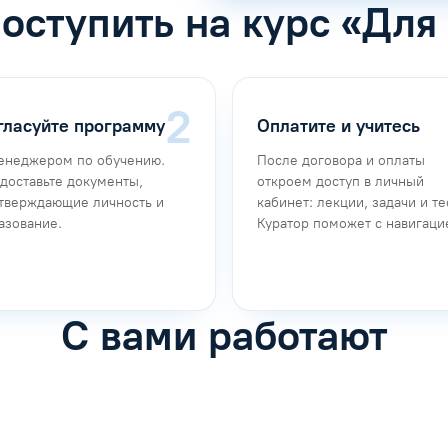
поступить на курс «Для
гласуйте программу
Оплатите и учитесь
енеджером по обучению.
После договора и оплаты
доставьте документы,
откроем доступ в личный
тверждающие личность и
кабинет: лекции, задачи и те
азование.
Куратор поможет с навигаци
С вами работают
фимова
Анна Иванова
обучению
Специалист по обучению