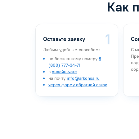
Как 
Оставьте заявку
Со
Любым удобным способом:
С м
Пре
по бесплатному номеру
8
под
(800) 777-34-71
обр
в
онлайн-чате
на почту
info@arkonsa.ru
через форму обратной связи
Антон Насибулин
Марина Тро
Специалист по обучению
Специалист по 