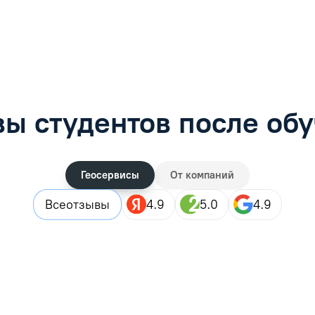
рос
Задать вопрос
ы студентов после об
Геосервисы
От компаний
Все
отзывы
4.9
5.0
4.9
 целом все прошло хорошо) Информация о моем обучении появи