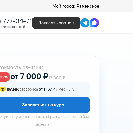
Мой город:
Раменское
) 777-34-71
Заказать звонок
ссии бесплатный
ТОИМОСТЬ ОБУЧЕНИЯ
от 7 000 ₽
−20%
13 000 ₽
рассрочка
от 1 167 ₽
/ мес · 0%
Записаться на курс
окумент установленного образца · рассрочка без
переплат