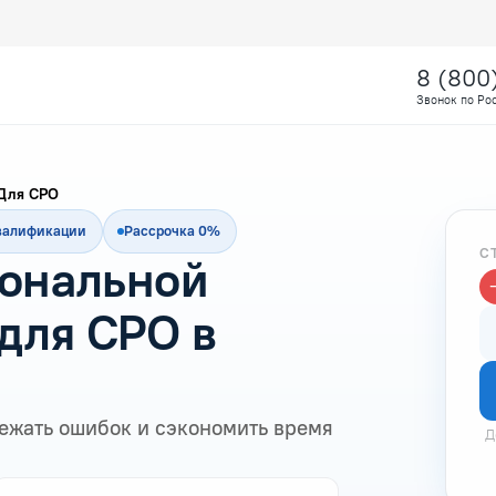
8 (800
Звонок по Ро
Для СРО
квалификации
Рассрочка 0%
С
ональной
для СРО в
ежать ошибок и сэкономить время
Д