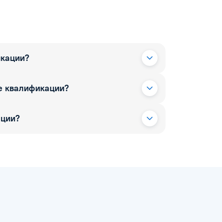
икации?
е квалификации?
ации?