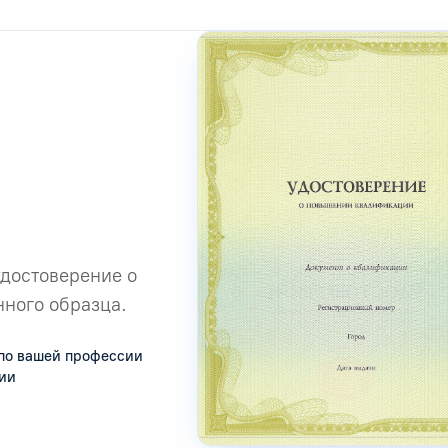
удостоверение о
ного образца.
по вашей профессии
сии