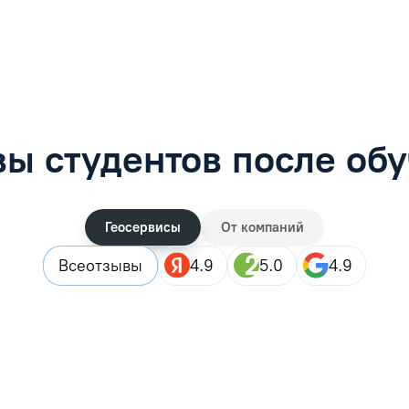
рос
Задать вопрос
ы студентов после об
Геосервисы
От компаний
Все
отзывы
4.9
5.0
4.9
 целом все прошло хорошо) Информация о моем обучении появи