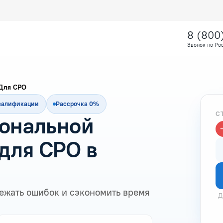
8 (800
Звонок по Ро
Для СРО
квалификации
Рассрочка 0%
С
ональной
для СРО в
ежать ошибок и сэкономить время
Д