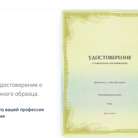
удостоверение о
ного образца.
по вашей профессии
сии