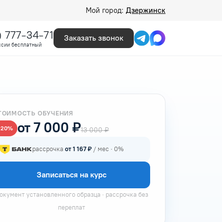
Мой город:
Дзержинск
) 777-34-71
Заказать звонок
ссии бесплатный
ТОИМОСТЬ ОБУЧЕНИЯ
от 7 000 ₽
−20%
13 000 ₽
рассрочка
от 1 167 ₽
/ мес · 0%
Записаться на курс
окумент установленного образца · рассрочка без
переплат