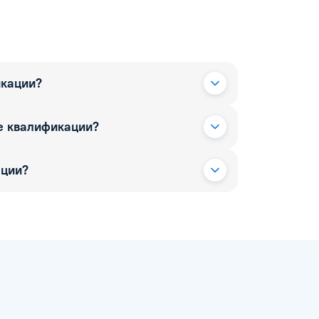
икации?
е квалификации?
ации?