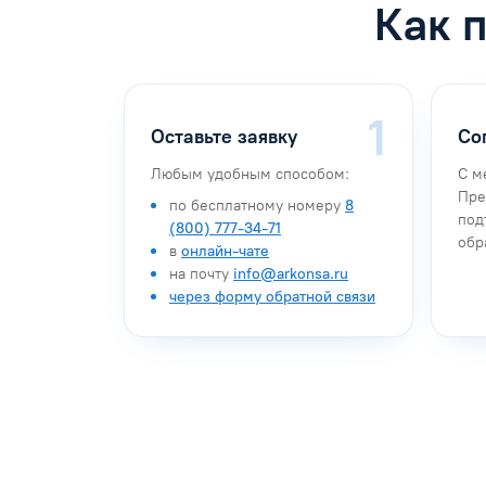
Как 
Оставьте заявку
Со
Любым удобным способом:
С м
Пре
по бесплатному номеру
8
под
(800) 777-34-71
обр
в
онлайн-чате
на почту
info@arkonsa.ru
через форму обратной связи
Антон Насибулин
Марина Тро
Специалист по обучению
Специалист по 