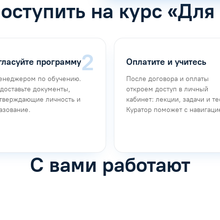
поступить на курс «Для
гласуйте программу
Оплатите и учитесь
енеджером по обучению.
После договора и оплаты
доставьте документы,
откроем доступ в личный
тверждающие личность и
кабинет: лекции, задачи и те
азование.
Куратор поможет с навигаци
С вами работают
фимова
Анна Иванова
обучению
Специалист по обучению