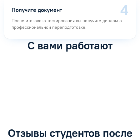
Получите документ
После итогового тестирования вы получите диплом о
профессиональной переподготовке.
С вами работают
Антон Насибулин
Марина Трофимова
Специалист по обучению
Специалист по обучению
С
Задать вопрос
Задать вопрос
Отзывы студентов после