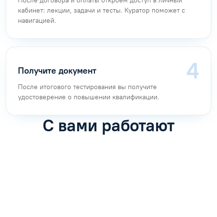
После договора и оплаты откроем доступ в личный
кабинет: лекции, задачи и тесты. Куратор поможет с
навигацией.
Получите документ
После итогового тестирования вы получите
удостоверение о повышении квалификации.
С вами работают
Антон Насибулин
Марина Трофимова
Специалист по обучению
Специалист по обучению
С
Задать вопрос
Задать вопрос