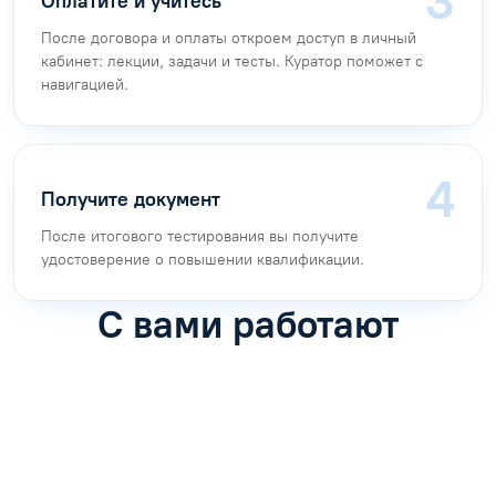
Оплатите и учитесь
После договора и оплаты откроем доступ в личный
кабинет: лекции, задачи и тесты. Куратор поможет с
навигацией.
Получите документ
После итогового тестирования вы получите
удостоверение о повышении квалификации.
С вами работают
Антон Насибулин
Марина Трофимова
Специалист по обучению
Специалист по обучению
С
Задать вопрос
Задать вопрос