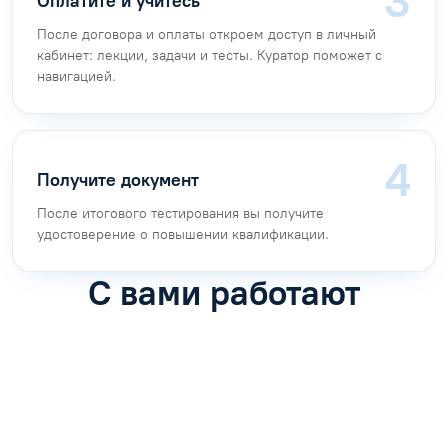
Оплатите и учитесь
После договора и оплаты откроем доступ в личный
кабинет: лекции, задачи и тесты. Куратор поможет с
навигацией.
Получите документ
После итогового тестирования вы получите
удостоверение о повышении квалификации.
С вами работают
Антон Насибулин
Марина Трофимова
Специалист по обучению
Специалист по обучению
С
Задать вопрос
Задать вопрос