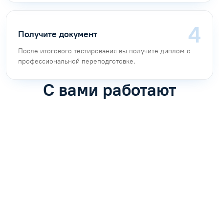
Получите документ
После итогового тестирования вы получите диплом о
профессиональной переподготовке.
С вами работают
Антон Насибулин
Марина Трофимова
Специалист по обучению
Специалист по обучению
С
Задать вопрос
Задать вопрос