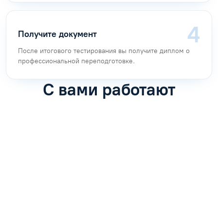
Получите документ
После итогового тестирования вы получите диплом о
профессиональной переподготовке.
С вами работают
Антон Насибулин
Марина Трофимова
Специалист по обучению
Специалист по обучению
С
Задать вопрос
Задать вопрос