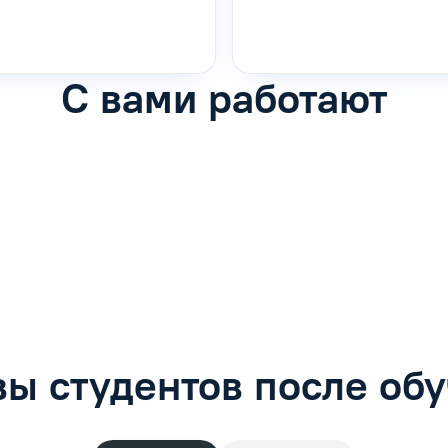
С вами работают
фимова
Анна Иванова
обучению
Специалист по обучению
рос
Задать вопрос
ы студентов после об