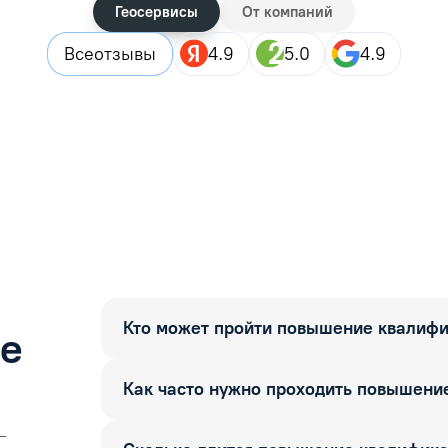
Геосервисы
От компаний
Все
отзывы
4.9
5.0
4.9
Кто может пройти повышение квалиф
ые
Как часто нужно проходить повышени
—