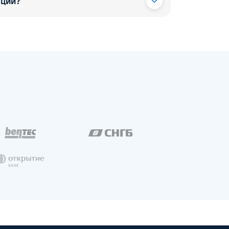
ации?