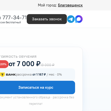
Мой город:
Благовещенск
) 777-34-71
Заказать звонок
ссии бесплатный
ТОИМОСТЬ ОБУЧЕНИЯ
от 7 000 ₽
−20%
13 000 ₽
рассрочка
от 1 167 ₽
/ мес · 0%
Записаться на курс
окумент установленного образца · рассрочка без
переплат