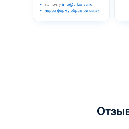
на почту
info@arkonsa.ru
через форму обратной связи
Антон Насибулин
Марина Тро
Специалист по обучению
Специалист по 
Задать вопрос
Задать воп
Отзыв