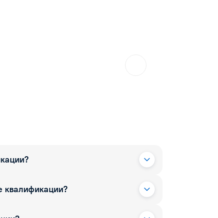
икации?
е квалификации?