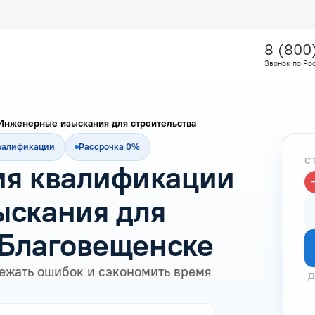
8 (800
Звонок по Ро
Инженерные изыскания для строительства
квалификации
Рассрочка 0%
С
я квалификации
скания для
 Благовещенске
ежать ошибок и сэкономить время
Д