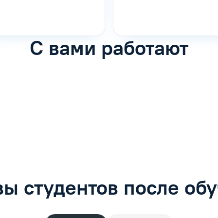
С вами работают
фимова
Анна Иванова
обучению
Специалист по обучению
рос
Задать вопрос
ы студентов после об