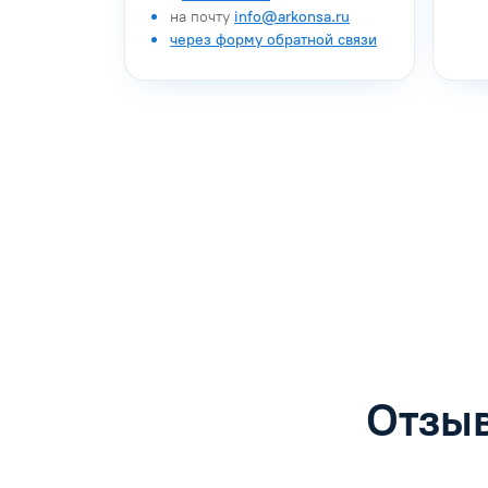
на почту
info@arkonsa.ru
через форму обратной связи
Антон Насибулин
Марина Тро
Специалист по обучению
Специалист по 
Задать вопрос
Задать воп
Отзыв