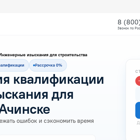
8 (800
Звонок по Ро
Инженерные изыскания для строительства
квалификации
Рассрочка 0%
С
я квалификации
скания для
 Ачинске
ежать ошибок и сэкономить время
Д