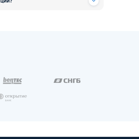
ации?