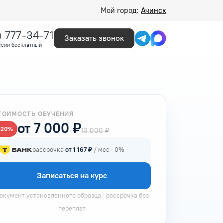
Мой город:
Ачинск
) 777-34-71
Заказать звонок
ссии бесплатный
ТОИМОСТЬ ОБУЧЕНИЯ
от 7 000 ₽
−20%
13 000 ₽
рассрочка
от 1 167 ₽
/ мес · 0%
Записаться на курс
окумент установленного образца · рассрочка без
переплат