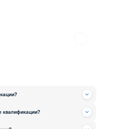
икации?
е квалификации?