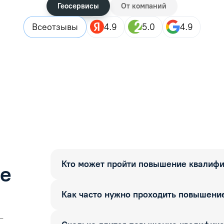
Геосервисы
От компаний
Все
отзывы
4.9
5.0
4.9
Кто может пройти повышение квалиф
ые
Как часто нужно проходить повышени
—