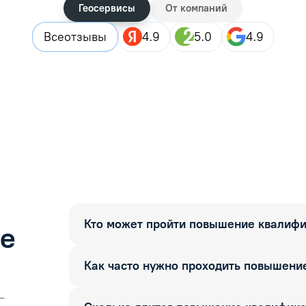
Геосервисы
От компаний
Все
отзывы
4.9
5.0
4.9
Кто может пройти повышение квалиф
ые
Как часто нужно проходить повышени
—