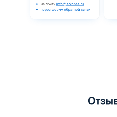
на почту
info@arkonsa.ru
через форму обратной связи
Антон Насибулин
Марина Тро
Специалист по обучению
Специалист по 
Задать вопрос
Задать воп
Отзыв