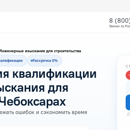
8 (800
Звонок по Ро
Инженерные изыскания для строительства
квалификации
Рассрочка 0%
С
я квалификации
скания для
 Чебоксарах
ежать ошибок и сэкономить время
Д