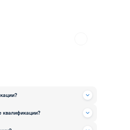
икации?
е квалификации?