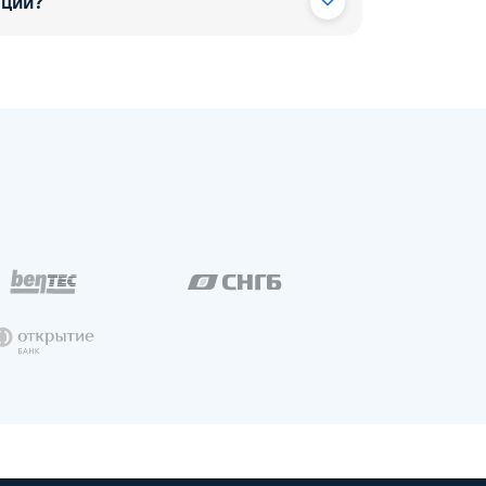
ации?