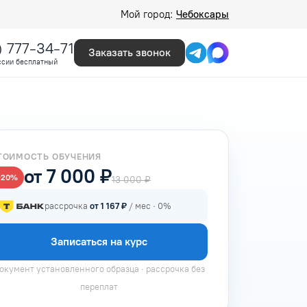
Мой город:
Чебоксары
) 777-34-71
Заказать звонок
ссии бесплатный
ТОИМОСТЬ ОБУЧЕНИЯ
от 7 000 ₽
−20%
13 000 ₽
рассрочка
от 1 167 ₽
/ мес · 0%
Записаться на курс
окумент установленного образца · рассрочка без
переплат