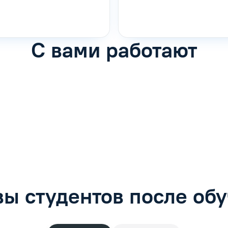
С вами работают
фимова
Анна Иванова
обучению
Специалист по обучению
рос
Задать вопрос
ы студентов после об