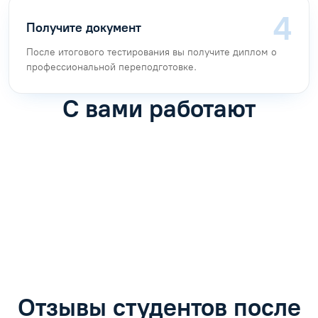
Получите документ
После итогового тестирования вы получите диплом о
профессиональной переподготовке.
С вами работают
Антон Насибулин
Марина Трофимова
Специалист по обучению
Специалист по обучению
С
Задать вопрос
Задать вопрос
Отзывы студентов после